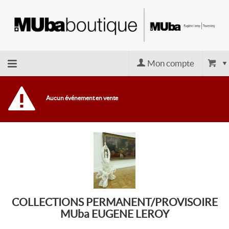
Mon compte
Retour
Aucun événement en vente
à
l'accueil
Retour
au site
COLLECTIONS PERMANENT/PROVISOIRE
MUba EUGENE LEROY