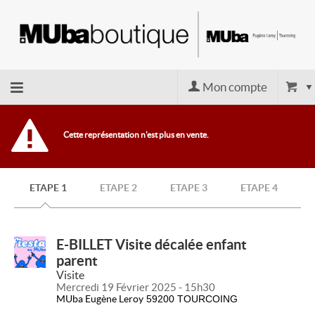
Mon compte
Retour
Cette représentation n'est plus en vente.
à
ETAPE 1
ETAPE 2
ETAPE 3
ETAPE 4
l'accueil
Retour
E-BILLET Visite décalée enfant
parent
au site
Visite
Mercredi 19 Février 2025 - 15h30
MUba Eugène Leroy
59200 TOURCOING